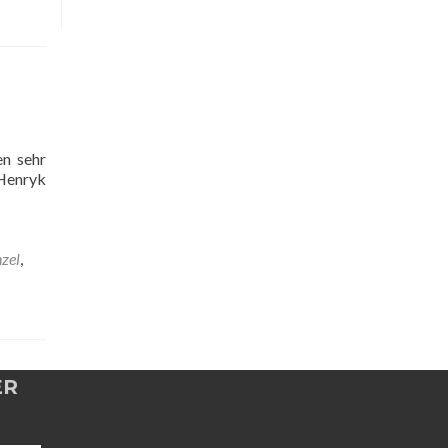
en sehr
 Henryk
nzel
,
ER