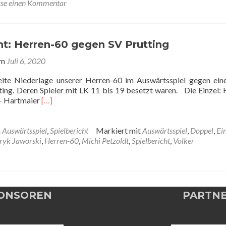
30
sse einen Kommentar
–
Winterchaos
kann
unsere
ht: Herren-60 gegen SV Prutting
Damen
am
Juli 6, 2020
nicht
stoppen
eite Niederlage unserer Herren-60 im Auswärtsspiel gegen ein
ting. Deren Spieler mit LK 11 bis 19 besetzt waren. Die Einzel:
Read
 – Hartmaier
[…]
more
about
Spielbericht:
n
Auswärtsspiel
,
Spielbericht
Markiert mit
Auswärtsspiel
,
Doppel
,
Ei
Herren-
ryk Jaworski
,
Herren-60
,
Michi Petzoldt
,
Spielbericht
,
Volker
60
gegen
SV
Prutting
ONSOREN
PARTN