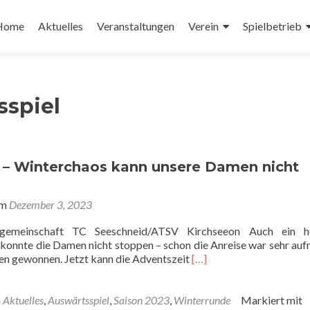
Zum
nhalt
Home
Aktuelles
Veranstaltungen
Verein
Spielbetrieb
pringen
sspiel
– Winterchaos kann unsere Damen nicht
am
Dezember 3, 2023
lgemeinschaft TC Seeschneid/ATSV Kirchseeon Auch ein he
konnte die Damen nicht stoppen – schon die Anreise war sehr auf
Read
den gewonnen. Jetzt kann die Adventszeit
[…]
more
about
Damen
n
Aktuelles
,
Auswärtsspiel
,
Saison 2023
,
Winterrunde
Markiert mit