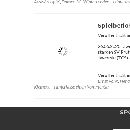
Auswärtsspiel
,
Damen 30
,
Winterrundee
Hinterla
Spielberic
Veröffentlicht 
26.06.2020, zw
starken SV Prut
Jaworski (TCS)
Veröffentlicht i
Ernst Pohn
,
Hend
Klement
Hinterlasse einen Kommentar
SP