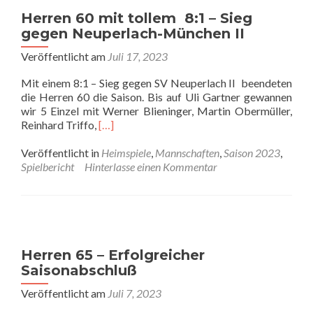
Spie
Herren 60 mit tollem 8:1 – Sieg
gegen Neuperlach-München II
Veröffentlicht am
Juli 17, 2023
Mit einem 8:1 – Sieg gegen SV Neuperlach II beendeten
die Herren 60 die Saison. Bis auf Uli Gartner gewannen
wir 5 Einzel mit Werner Blieninger, Martin Obermüller,
Read
Reinhard Triffo,
[…]
more
about
Veröffentlicht in
Heimspiele
,
Mannschaften
,
Saison 2023
,
Herren
Spielbericht
Hinterlasse einen Kommentar
60 mit
tollem
8:1
–
Sieg
gegen
Herren 65 – Erfolgreicher
Neuperlach-
Saisonabschluß
München
II
Veröffentlicht am
Juli 7, 2023