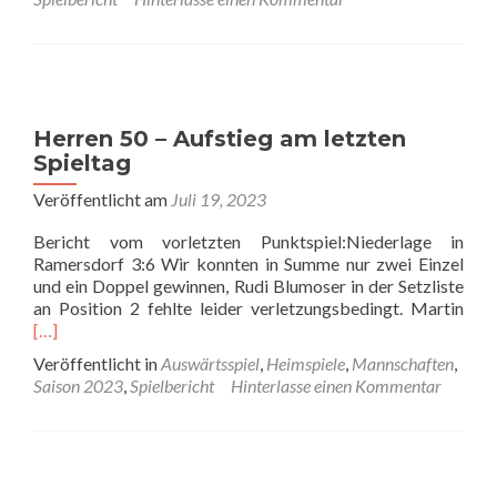
Derby
endet
unentschieden
3:3
Herren 50 – Aufstieg am letzten
Spieltag
Veröffentlicht am
Juli 19, 2023
Bericht vom vorletzten Punktspiel:Niederlage in
Ramersdorf 3:6 Wir konnten in Summe nur zwei Einzel
und ein Doppel gewinnen, Rudi Blumoser in der Setzliste
Rea
an Position 2 fehlte leider verletzungsbedingt. Martin
mor
[…]
abo
Veröffentlicht in
Auswärtsspiel
,
Heimspiele
,
Mannschaften
,
Her
Saison 2023
,
Spielbericht
Hinterlasse einen Kommentar
50
–
Aufs
am
letz