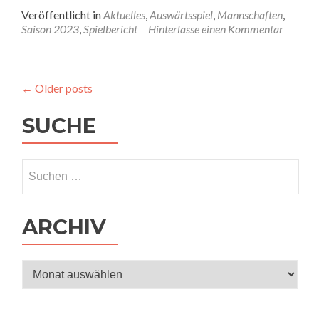
Her
Veröffentlicht in
Aktuelles
,
Auswärtsspiel
,
Mannschaften
,
50
Saison 2023
,
Spielbericht
Hinterlasse einen Kommentar
–
Nac
5:4-
Krim
←
Older posts
kurz
vor
SUCHE
Meis
Suchen
nach:
ARCHIV
Archiv