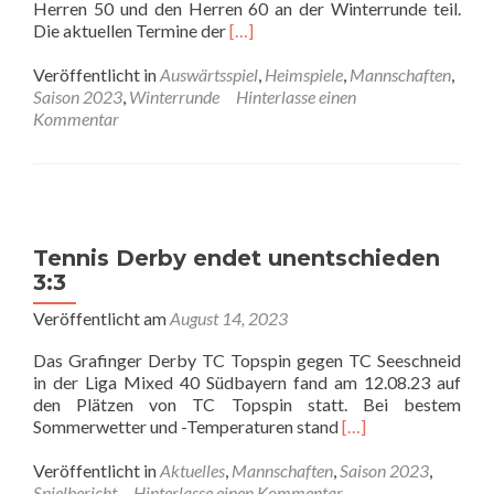
Herren 50 und den Herren 60 an der Winterrunde teil.
Read
Die aktuellen Termine der
[…]
more
about
Veröffentlicht in
Auswärtsspiel
,
Heimspiele
,
Mannschaften
,
Winterrunde
Saison 2023
,
Winterrunde
Hinterlasse einen
hat
Kommentar
begonnen
Tennis Derby endet unentschieden
3:3
Veröffentlicht am
August 14, 2023
Das Grafinger Derby TC Topspin gegen TC Seeschneid
in der Liga Mixed 40 Südbayern fand am 12.08.23 auf
den Plätzen von TC Topspin statt. Bei bestem
Read
Sommerwetter und -Temperaturen stand
[…]
more
about
Veröffentlicht in
Aktuelles
,
Mannschaften
,
Saison 2023
,
Tennis
Spielbericht
Hinterlasse einen Kommentar