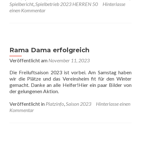
Tiebreak-
Spielbericht
,
Spielbetrieb 2023 HERREN 50
Hinterlasse
Festival
einen Kommentar
–
Unglückliche
Niederlage
der
Herren
50
Rama Dama erfolgreich
Veröffentlicht am
November 11, 2023
Die Freiluftsaison 2023 ist vorbei. Am Samstag haben
wir die Plätze und das Vereinsheim fit für den Winter
gemacht. Danke an alle Helfer!Hier ein paar Bilder von
der gelungenen Aktion.
Veröffentlicht in
Platzinfo
,
Saison 2023
Hinterlasse einen
Kommentar