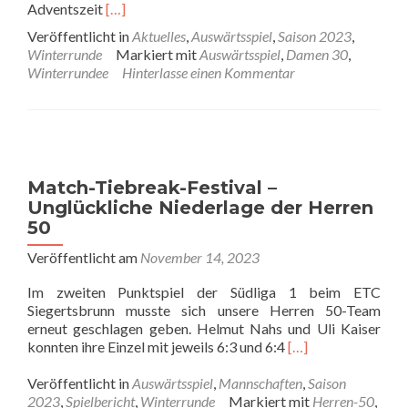
Read
Adventszeit
[…]
more
Veröffentlicht in
Aktuelles
,
Auswärtsspiel
,
Saison 2023
,
about
Winterrunde
Markiert mit
Auswärtsspiel
,
Damen 30
,
Damen
Winterrundee
Hinterlasse einen Kommentar
30
–
Winterchaos
kann
unsere
Damen
Match-Tiebreak-Festival –
nicht
Unglückliche Niederlage der Herren
stoppen
50
Veröffentlicht am
November 14, 2023
Im zweiten Punktspiel der Südliga 1 beim ETC
Siegertsbrunn musste sich unsere Herren 50-Team
erneut geschlagen geben. Helmut Nahs und Uli Kaiser
Read
konnten ihre Einzel mit jeweils 6:3 und 6:4
[…]
more
about
Veröffentlicht in
Auswärtsspiel
,
Mannschaften
,
Saison
Match-
2023
,
Spielbericht
,
Winterrunde
Markiert mit
Herren-50
,