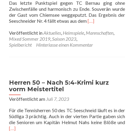
Das letzte Punktspiel gegen TC Bernau ging ohne
Zwischenfälle und harmonisch zu Ende. Souverän wurde
der Gast vom Chiemsee weggeputzt. Das Ergebnis der
Read
Seeschneider Nr. 4 fällt etwas aus dem
[…]
more
about
Veröffentlicht in
Aktuelles
,
Heimspiele
,
Mannschaften
,
Herren
Mixed Sommer 2019
,
Saison 2023
,
65
Spielbericht
Hinterlasse einen Kommentar
–
Erfolgreicher
Saisonabschluß
Herren 50 – Nach 5:4-Krimi kurz
vorm Meistertitel
Veröffentlicht am
Juli 7, 2023
Für die Tennisherren 50 des TC Seeschneid läuft es in der
Südliga 3 prächtig. Auch in der vierten Partie gaben sich
Rea
die Senioren um Kapitän Helmut Nahs keine Blöße und
mor
[…]
abo