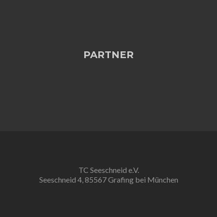
PARTNER
TC Seeschneid e.V.
Seeschneid 4, 85567 Grafing bei München