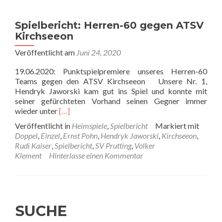
Spielbericht: Herren-60 gegen ATSV
Kirchseeon
Veröffentlicht am
Juni 24, 2020
19.06.2020: Punktspielpremiere unseres Herren-60
Teams gegen den ATSV Kirchseeon Unsere Nr. 1,
Hendryk Jaworski kam gut ins Spiel und konnte mit
seiner gefürchteten Vorhand seinen Gegner immer
Read
wieder unter
[…]
more
Veröffentlicht in
Heimspiele
,
Spielbericht
Markiert mit
about
Doppel
,
Einzel
,
Ernst Pohn
,
Hendryk Jaworski
,
Kirchseeon
,
Spielbericht:
Rudi Kaiser
,
Spielbericht
,
SV Prutting
,
Volker
Herren-
Klement
Hinterlasse einen Kommentar
60
gegen
ATSV
Kirchseeon
SUCHE