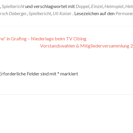
,
Spielbericht
und verschlagwortet mit
Doppel
,
Einzel
,
Heimspiel
,
Hel
rsch Daberger
,
Spielbericht
,
Uli Kaiser
. Lesezeichen auf den
Permanen
ne“ in Grafing – Niederlage beim TV Obing
Vorstandswahlen & Mitgliederversammlung 
Erforderliche Felder sind mit
*
markiert