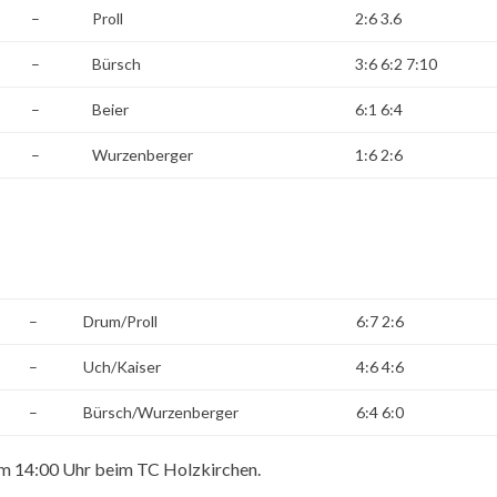
–
Proll
2:6 3.6
–
Bürsch
3:6 6:2 7:10
–
Beier
6:1 6:4
–
Wurzenberger
1:6 2:6
–
Drum/Proll
6:7 2:6
–
Uch/Kaiser
4:6 4:6
–
Bürsch/Wurzenberger
6:4 6:0
m 14:00 Uhr beim TC Holzkirchen.