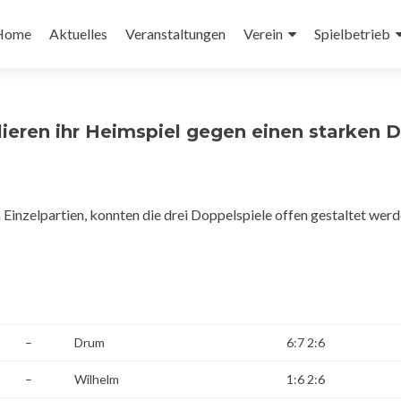
Zum
nhalt
Home
Aktuelles
Veranstaltungen
Verein
Spielbetrieb
pringen
rlieren ihr Heimspiel gegen einen starken 
Einzelpartien, konnten die drei Doppelspiele offen gestaltet werd
–
Drum
6:7 2:6
–
Wilhelm
1:6 2:6