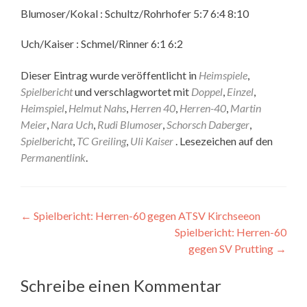
Blumoser/Kokal : Schultz/Rohrhofer 5:7 6:4 8:10
Uch/Kaiser : Schmel/Rinner 6:1 6:2
Dieser Eintrag wurde veröffentlicht in
Heimspiele
,
Spielbericht
und verschlagwortet mit
Doppel
,
Einzel
,
Heimspiel
,
Helmut Nahs
,
Herren 40
,
Herren-40
,
Martin
Meier
,
Nara Uch
,
Rudi Blumoser
,
Schorsch Daberger
,
Spielbericht
,
TC Greiling
,
Uli Kaiser
. Lesezeichen auf den
Permanentlink
.
Beitragsnavigation
←
Spielbericht: Herren-60 gegen ATSV Kirchseeon
Spielbericht: Herren-60
gegen SV Prutting
→
Schreibe einen Kommentar