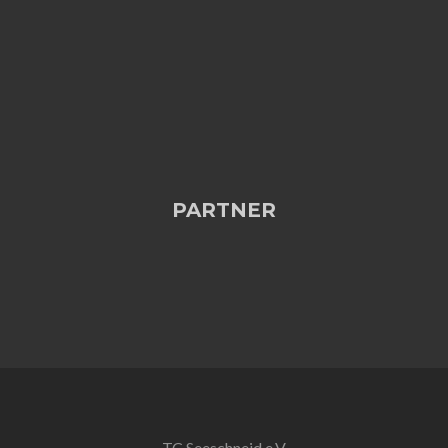
PARTNER
TC Seeschneid e.V.