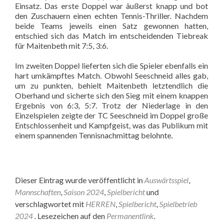
Einsatz. Das erste Doppel war äußerst knapp und bot
den Zuschauern einen echten Tennis-Thriller. Nachdem
beide Teams jeweils einen Satz gewonnen hatten,
entschied sich das Match im entscheidenden Tiebreak
für Maitenbeth mit 7:5, 3:6.
Im zweiten Doppel lieferten sich die Spieler ebenfalls ein
hart umkämpftes Match. Obwohl Seeschneid alles gab,
um zu punkten, behielt Maitenbeth letztendlich die
Oberhand und sicherte sich den Sieg mit einem knappen
Ergebnis von 6:3, 5:7. Trotz der Niederlage in den
Einzelspielen zeigte der TC Seeschneid im Doppel große
Entschlossenheit und Kampfgeist, was das Publikum mit
einem spannenden Tennisnachmittag belohnte.
Dieser Eintrag wurde veröffentlicht in
Auswärtsspiel
,
Mannschaften
,
Saison 2024
,
Spielbericht
und
verschlagwortet mit
HERREN
,
Spielbericht
,
Spielbetrieb
2024
. Lesezeichen auf den
Permanentlink
.