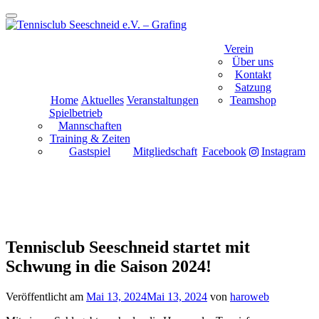
Schalte
Navigation
Zum
Verein
Inhalt
Über uns
springen
Kontakt
Satzung
Home
Aktuelles
Veranstaltungen
Teamshop
Spielbetrieb
Mannschaften
Training & Zeiten
Gastspiel
Mitgliedschaft
Facebook
Instagram
Tennisclub Seeschneid startet mit
Schwung in die Saison 2024!
Veröffentlicht am
Mai 13, 2024
Mai 13, 2024
von
haroweb