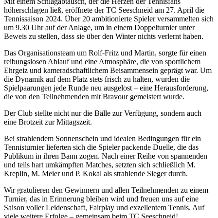
Mit einem Schlagabtausch, der die Herzen der Tennisfans
höherschlagen ließ, eröffnete der TC Seeschneid am 27. April die
Tennissaison 2024. Über 20 ambitionierte Spieler versammelten sich
um 9.30 Uhr auf der Anlage, um in einem Doppelturnier unter
Beweis zu stellen, dass sie über den Winter nichts verlernt haben.
Das Organisationsteam um Rolf-Fritz und Martin, sorgte für einen
reibungslosen Ablauf und eine Atmosphäre, die von sportlichem
Ehrgeiz und kameradschaftlichem Beisammensein geprägt war. Um
die Dynamik auf dem Platz stets frisch zu halten, wurden die
Spielpaarungen jede Runde neu ausgelost – eine Herausforderung,
die von den Teilnehmenden mit Bravour gemeistert wurde.
Der Club stellte nicht nur die Bälle zur Verfügung, sondern auch
eine Brotzeit zur Mittagszeit.
Bei strahlendem Sonnenschein und idealen Bedingungen für ein
Tennisturnier lieferten sich die Spieler packende Duelle, die das
Publikum in ihren Bann zogen. Nach einer Reihe von spannenden
und teils hart umkämpften Matches, setzten sich schließlich M.
Kreplin, M. Meier und P. Kokal als strahlende Sieger durch.
Wir gratulieren den Gewinnern und allen Teilnehmenden zu einem
Turnier, das in Erinnerung bleiben wird und freuen uns auf eine
Saison voller Leidenschaft, Fairplay und exzellentem Tennis. Auf
viele weitere Erfolge – gemeinsam beim TC Seeschneid!