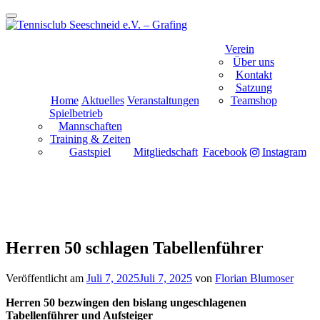
Schalte
Navigation
Zum
Verein
Inhalt
Über uns
springen
Kontakt
Satzung
Home
Aktuelles
Veranstaltungen
Teamshop
Spielbetrieb
Mannschaften
Training & Zeiten
Gastspiel
Mitgliedschaft
Facebook
Instagram
Herren 50 schlagen Tabellenführer
Veröffentlicht am
Juli 7, 2025
Juli 7, 2025
von
Florian Blumoser
Herren 50 bezwingen den bislang ungeschlagenen
Tabellenführer und Aufsteiger