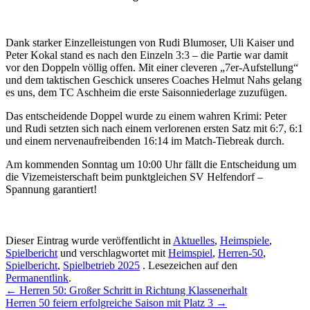
Dank starker Einzelleistungen von Rudi Blumoser, Uli Kaiser und
Peter Kokal stand es nach den Einzeln 3:3 – die Partie war damit
vor den Doppeln völlig offen. Mit einer cleveren „7er-Aufstellung“
und dem taktischen Geschick unseres Coaches Helmut Nahs gelang
es uns, dem TC Aschheim die erste Saisonniederlage zuzufügen.
Das entscheidende Doppel wurde zu einem wahren Krimi: Peter
und Rudi setzten sich nach einem verlorenen ersten Satz mit 6:7, 6:1
und einem nervenaufreibenden 16:14 im Match-Tiebreak durch.
Am kommenden Sonntag um 10:00 Uhr fällt die Entscheidung um
die Vizemeisterschaft beim punktgleichen SV Helfendorf –
Spannung garantiert!
Dieser Eintrag wurde veröffentlicht in
Aktuelles
,
Heimspiele
,
Spielbericht
und verschlagwortet mit
Heimspiel
,
Herren-50
,
Spielbericht
,
Spielbetrieb 2025
. Lesezeichen auf den
Permanentlink
.
Beitragsnavigation
←
Herren 50: Großer Schritt in Richtung Klassenerhalt
Herren 50 feiern erfolgreiche Saison mit Platz 3
→