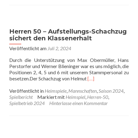
MEI
UN
AUF
202
Herren 50 – Aufstellungs-Schachzug
sichert den Klassenerhalt
Veröffentlicht am
Juli 2, 2024
Durch die Unterstützung von Max Obermüller, Hans
Perstorfer und Werner Blieninger war es uns möglich, die
Positionen 2, 4, 5 und 6 mit unserem Stammpersonal zu
Read
besetzen.Der Schachzug von Helmut
[…]
more
about
Veröffentlicht in
Heimspiele
,
Mannschaften
,
Saison 2024
,
Herren
Spielbericht
Markiert mit
Heimspiel
,
Herren-50
,
50
Spielbetrieb 2024
Hinterlasse einen Kommentar
–
Aufstellungs-
Schachzug
sichert
den