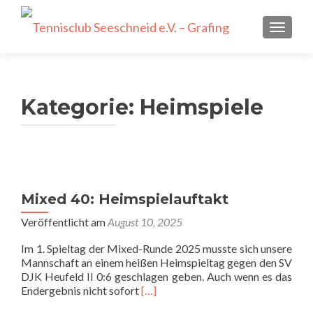
SCHALT
Kategorie:
Heimspiele
Beitragsnavigation
Mixed 40: Heimspielauftakt
Veröffentlicht am
August 10, 2025
Im 1. Spieltag der Mixed-Runde 2025 musste sich unsere
Mannschaft an einem heißen Heimspieltag gegen den SV
DJK Heufeld II 0:6 geschlagen geben. Auch wenn es das
Read
Endergebnis nicht sofort
[…]
more