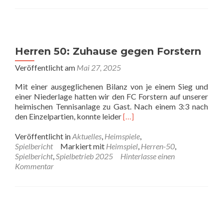
Herren 50: Zuhause gegen Forstern
Veröffentlicht am
Mai 27, 2025
Mit einer ausgeglichenen Bilanz von je einem Sieg und
einer Niederlage hatten wir den FC Forstern auf unserer
heimischen Tennisanlage zu Gast. Nach einem 3:3 nach
Read
den Einzelpartien, konnte leider
[…]
more
about
Veröffentlicht in
Aktuelles
,
Heimspiele
,
Herren
Spielbericht
Markiert mit
Heimspiel
,
Herren-50
,
50:
Spielbericht
,
Spielbetrieb 2025
Hinterlasse einen
Zuhause
Kommentar
gegen
Forstern