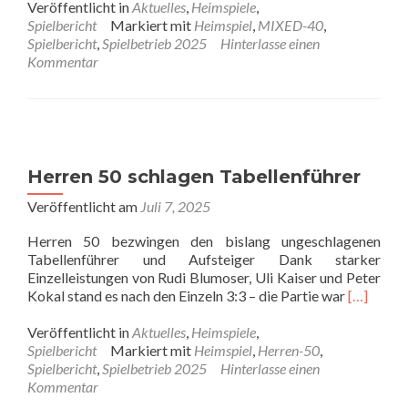
about
Veröffentlicht in
Aktuelles
,
Heimspiele
,
Mixed
Spielbericht
Markiert mit
Heimspiel
,
MIXED-40
,
40:
Spielbericht
,
Spielbetrieb 2025
Hinterlasse einen
Heimspielauftakt
Kommentar
Herren 50 schlagen Tabellenführer
Veröffentlicht am
Juli 7, 2025
Herren 50 bezwingen den bislang ungeschlagenen
Tabellenführer und Aufsteiger Dank starker
Einzelleistungen von Rudi Blumoser, Uli Kaiser und Peter
Read
Kokal stand es nach den Einzeln 3:3 – die Partie war
[…]
more
about
Veröffentlicht in
Aktuelles
,
Heimspiele
,
Herren
Spielbericht
Markiert mit
Heimspiel
,
Herren-50
,
50
Spielbericht
,
Spielbetrieb 2025
Hinterlasse einen
schlagen
Kommentar
Tabellenf