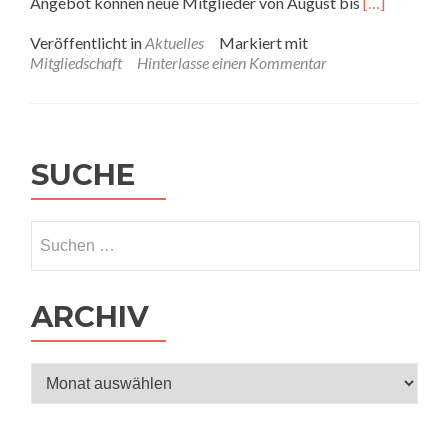
Read
Angebot können neue Mitglieder von August bis
[…]
more
about
Veröffentlicht in
Aktuelles
Markiert mit
Sommer-
Mitgliedschaft
Hinterlasse einen Kommentar
Endspurt-
Angebot
SUCHE
Suchen
nach:
ARCHIV
Archiv