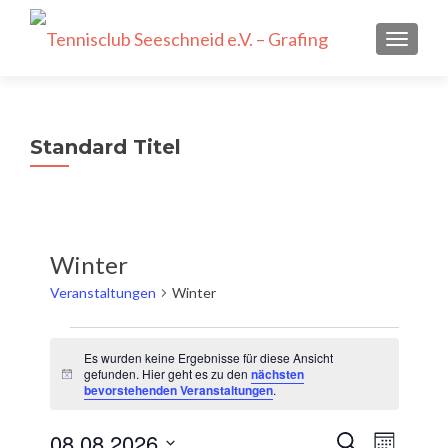
SCHALT
Standard Titel
Winter
Veranstaltungen
Winter
Veranstaltungen
Es wurden keine Ergebnisse für diese Ansicht
gefunden. Hier geht es zu den
nächsten
Hinweis
bevorstehenden Veranstaltungen
.
Veran
08.08.2026
Veranst
SUCHE