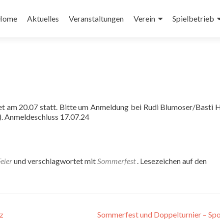
Zum
nhalt
Home
Aktuelles
Veranstaltungen
Verein
Spielbetrieb
pringen
et am 20.07 statt. Bitte um Anmeldung bei Rudi Blumoser/Basti 
n). Anmeldeschluss 17.07.24
Feier
und verschlagwortet mit
Sommerfest
. Lesezeichen auf den
tz
Sommerfest und Doppelturnier – Spo