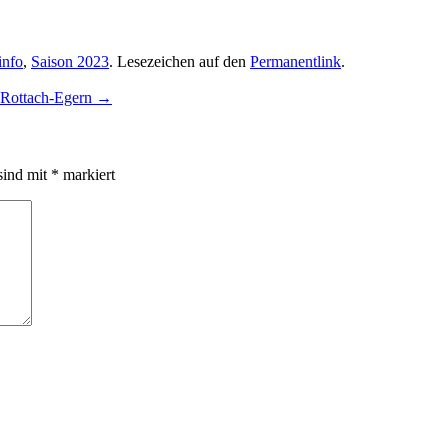
info
,
Saison 2023
. Lesezeichen auf den
Permanentlink
.
n Rottach-Egern
→
sind mit
*
markiert