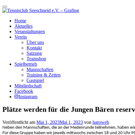
Schalte
Navigation
Zum
Home
Inhalt
Aktuelles
springen
Veranstaltungen
Verein
Über uns
Kontakt
Satzung
Teamshop
Spielbetrieb
Mannschaften
Training & Zeiten
Gastspiel
Mitgliedschaft
Facebook
Instagram
Plätze werden für die Jungen Bären reserv
Veröffentlicht am
Mai 1, 2023
Mai 1, 2023
von
haroweb
Neben den Mannschaften, die an der Medenrunde teilnehmen, haben wir a
Für diese Gruppe haben wir jeweils mittwochs zwischen 18 und 20 Uhr Plä