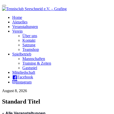
Schalte
Navigation
Zum
Home
Inhalt
Aktuelles
springen
Veranstaltungen
Verein
Über uns
Kontakt
Satzung
Teamshop
Spielbetrieb
Mannschaften
Training & Zeiten
Gastspiel
Mitgliedschaft
Facebook
Instagram
August 8, 2026
Standard Titel
« Alle Veranstaltungen