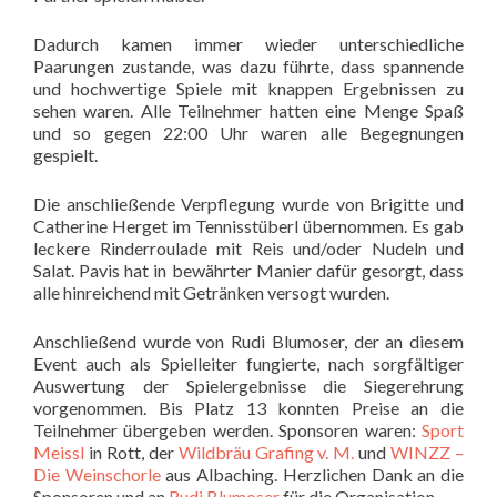
Dadurch kamen immer wieder unterschiedliche
Paarungen zustande, was dazu führte, dass spannende
und hochwertige Spiele mit knappen Ergebnissen zu
sehen waren. Alle Teilnehmer hatten eine Menge Spaß
und so gegen 22:00 Uhr waren alle Begegnungen
gespielt.
Die anschließende Verpflegung wurde von Brigitte und
Catherine Herget im Tennisstüberl übernommen. Es gab
leckere Rinderroulade mit Reis und/oder Nudeln und
Salat. Pavis hat in bewährter Manier dafür gesorgt, dass
alle hinreichend mit Getränken versogt wurden.
Anschließend wurde von Rudi Blumoser, der an diesem
Event auch als Spielleiter fungierte, nach sorgfältiger
Auswertung der Spielergebnisse die Siegerehrung
vorgenommen. Bis Platz 13 konnten Preise an die
Teilnehmer übergeben werden. Sponsoren waren:
Sport
Meissl
in Rott, der
Wildbräu Grafing v. M.
und
WINZZ –
Die Weinschorle
aus Albaching. Herzlichen Dank an die
Sponsoren und an
Rudi Blumoser
für die Organisation.