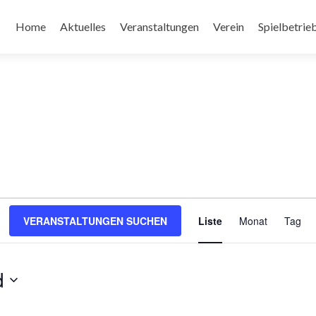
Zum
Inhalt
Home
Aktuelles
Veranstaltungen
Verein
Spielbetrie
springen
Veransta
Ansichte
VERANSTALTUNGEN SUCHEN
Liste
Monat
Tag
Navigati
d