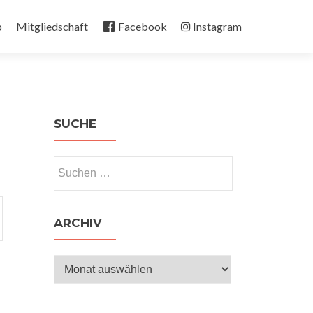
b
Mitgliedschaft
Facebook
Instagram
SUCHE
Suchen
nach:
ltung
n-
ARCHIV
on
Archiv